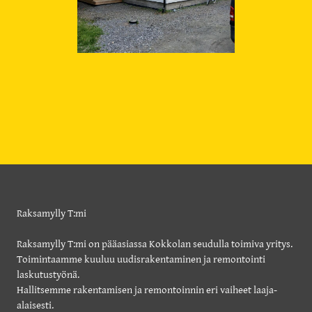
Raksamylly T:mi
Raksamylly T:mi on pääasiassa Kokkolan seudulla toimiva yritys.
Toimintaamme kuuluu uudisrakentaminen ja remontointi
laskutustyönä.
Hallitsemme rakentamisen ja remontoinnin eri vaiheet laaja-
alaisesti.