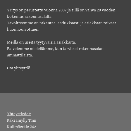
Yritys on perustettu vuonna 2007 ja sillä on vahva 20 vuoden
kokemus rakennusalalta.
Tavoitteemme on rakentaa laadukkaasti ja asiakkaan toiveet
huomioon ottaen.
Meillä on useita tyytyväisiä asiakkaita.
​Palvelemme mielellämme, kun tarvitset rakennusalan
ammattilaista.
Ota yhteyttä!
Yhteystiedot:
Raksamylly T:mi
Kulimäentie 24A