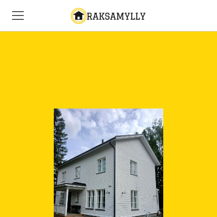
YRITYS
REFERENSSIT
TARJOUSPYYNTÖ